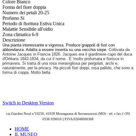
Colore
Bianco
Forma del fiore
doppia
Numero dei petali
20-25
Profumo
Si
Periodo di fioritura
Estiva Unica
Malattie
Sensibile all'oidio
Zona climatica
6-9
Descrizione
Una pianta interessante e vigorosa. Produce grappoli di fiori con
abbondanza. Adatta a essere inserita su una vecchia siepe.
Coltivata da
Antoine Jacques in Francia 1826. Jacques era il giardiniere capo del duca
d'Orléans 1842-1834, da cui il nome. E 'molto profumata e fiorisce in
primavera. Si tratta di una rosa meravigliosa per pergolati, archi e,
naturalmente, per la privacy. Ha piccoli fiori doppi, rosa pallido, che sono a
forma di coppa. Molto bella.
Switch to Desktop Version
via Giardini Nord n°10250, 41028 Montagnana di Serramazzoni (MO) - tel. e fax (+39)
0536 939010 || P.IVA
02648000368
HOME
IL MUSEO