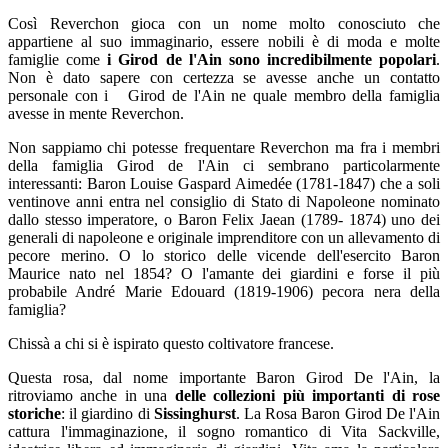
Così Reverchon gioca con un nome molto conosciuto che
appartiene al suo immaginario, essere nobili è di moda e molte
famiglie come
i Girod de l'Ain sono incredibilmente popolari
.
Non è dato sapere con certezza se avesse anche un contatto
personale con i Girod de l'Ain ne quale membro della famiglia
avesse in mente Reverchon.
Non sappiamo chi potesse frequentare Reverchon ma fra i membri
della famiglia Girod de l'Ain ci sembrano particolarmente
interessanti: Baron Louise Gaspard Aimedée (1781-1847) che a soli
ventinove anni entra nel consiglio di Stato di Napoleone nominato
dallo stesso imperatore, o Baron Felix Jaean (1789- 1874) uno dei
generali di napoleone e originale imprenditore con un allevamento di
pecore merino. O lo storico delle vicende dell'esercito Baron
Maurice nato nel 1854? O l'amante dei giardini e forse il più
probabile André Marie Edouard (1819-1906) pecora nera della
famiglia?
Chissà a chi si è ispirato questo coltivatore francese.
Questa rosa, dal nome importante Baron Girod De l'Ain, la
ritroviamo anche in una
delle collezioni più importanti di rose
storiche
: il giardino di
Sissinghurst
. La Rosa Baron Girod De l'Ain
cattura l'immaginazione, il sogno romantico di Vita Sackville,