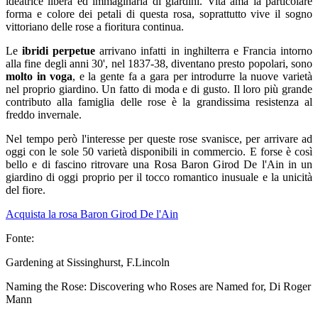
ideatrice libera ed immaginaria di giardini. Vita ama la particolare
forma e colore dei petali di questa rosa, soprattutto vive il sogno
vittoriano delle rose a fioritura continua.
Le
ibridi perpetue
arrivano infatti in inghilterra e Francia intorno
alla fine degli anni 30', nel 1837-38, diventano presto popolari, sono
molto in voga
, e la gente fa a gara per introdurre la nuove varietà
nel proprio giardino. Un fatto di moda e di gusto. Il loro più grande
contributo alla famiglia delle rose è la grandissima resistenza al
freddo invernale.
Nel tempo però l'interesse per queste rose svanisce, per arrivare ad
oggi con le sole 50 varietà disponibili in commercio. E forse è così
bello e di fascino ritrovare una Rosa Baron Girod De l'Ain in un
giardino di oggi proprio per il tocco romantico inusuale e la unicità
del fiore.
Acquista la rosa Baron Girod De l'Ain
Fonte:
Gardening at Sissinghurst, F.Lincoln
Naming the Rose: Discovering who Roses are Named for, Di Roger
Mann