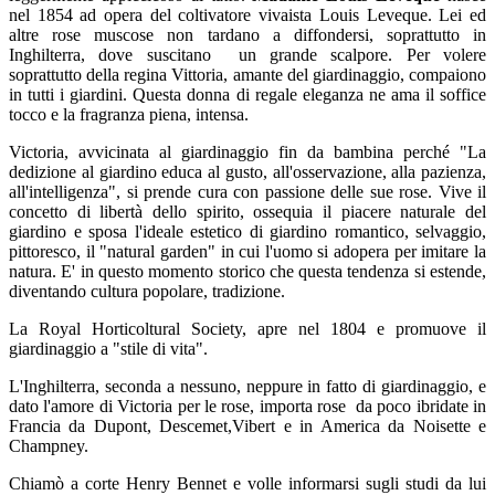
nel 1854 ad opera del coltivatore vivaista Louis Leveque. Lei ed
altre rose muscose non tardano a diffondersi, soprattutto in
Inghilterra, dove suscitano un grande scalpore. Per volere
soprattutto della regina Vittoria, amante del giardinaggio, compaiono
in tutti i giardini. Questa donna di regale eleganza ne ama il soffice
tocco e la fragranza piena, intensa.
Victoria, avvicinata al giardinaggio fin da bambina perché "La
dedizione al giardino educa al gusto, all'osservazione, alla pazienza,
all'intelligenza", si prende cura con passione delle sue rose. Vive il
concetto di libertà dello spirito, ossequia il piacere naturale del
giardino e sposa l'ideale estetico di giardino romantico, selvaggio,
pittoresco, il "natural garden" in cui l'uomo si adopera per imitare la
natura. E' in questo momento storico che questa tendenza si estende,
diventando cultura popolare, tradizione.
La Royal Horticoltural Society, apre nel 1804 e promuove il
giardinaggio a "stile di vita".
L'Inghilterra, seconda a nessuno, neppure in fatto di giardinaggio, e
dato l'amore di Victoria per le rose, importa rose da poco ibridate in
Francia da Dupont, Descemet,Vibert e in America da Noisette e
Champney.
Chiamò a corte Henry Bennet e volle informarsi sugli studi da lui