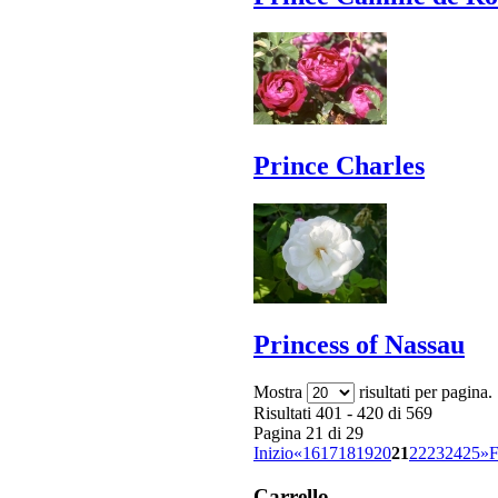
Prince Charles
Princess of Nassau
Mostra
risultati per pagina.
Risultati 401 - 420 di 569
Pagina 21 di 29
Inizio
«
16
17
18
19
20
21
22
23
24
25
»
F
Carrello