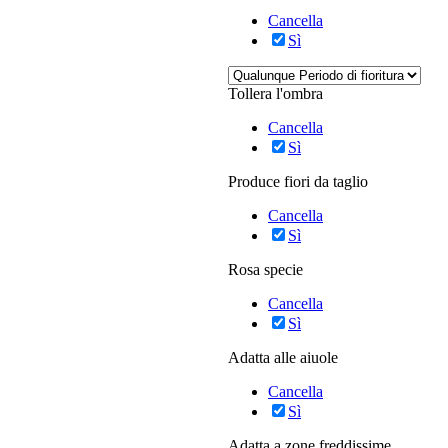
Cancella
Sì
Tollera l'ombra
Cancella
Sì
Produce fiori da taglio
Cancella
Sì
Rosa specie
Cancella
Sì
Adatta alle aiuole
Cancella
Sì
Adatta a zone freddissime