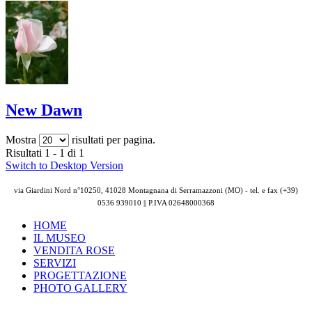
New Dawn
Mostra
risultati per pagina.
Risultati 1 - 1 di 1
Switch to Desktop Version
via Giardini Nord n°10250, 41028 Montagnana di Serramazzoni (MO) - tel. e fax (+39)
0536 939010 || P.IVA
02648000368
HOME
IL MUSEO
VENDITA ROSE
SERVIZI
PROGETTAZIONE
PHOTO GALLERY