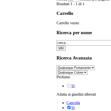
Risultati 1 - 1 di 1
Carrello
Carrello vuoto
Ricerca
per nome
Ricerca
Avanzata
Profumo
Sì
Adatta ai giardini alberati
Cancella
Sì