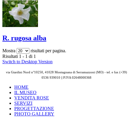
R. rugosa alba
Mostra
risultati per pagina.
Risultati 1 - 1 di 1
Switch to Desktop Version
via Giardini Nord n°10250, 41028 Montagnana di Serramazzoni (MO) - tel. e fax (+39)
0536 939010 || P.IVA
02648000368
HOME
IL MUSEO
VENDITA ROSE
SERVIZI
PROGETTAZIONE
PHOTO GALLERY