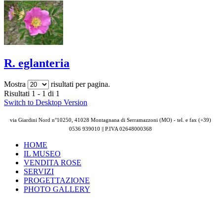
R. eglanteria
Mostra
risultati per pagina.
Risultati 1 - 1 di 1
Switch to Desktop Version
via Giardini Nord n°10250, 41028 Montagnana di Serramazzoni (MO) - tel. e fax (+39)
0536 939010 || P.IVA
02648000368
HOME
IL MUSEO
VENDITA ROSE
SERVIZI
PROGETTAZIONE
PHOTO GALLERY