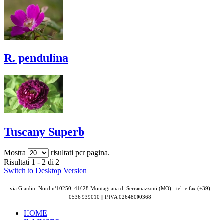
R. pendulina
Tuscany Superb
Mostra
risultati per pagina.
Risultati 1 - 2 di 2
Switch to Desktop Version
via Giardini Nord n°10250, 41028 Montagnana di Serramazzoni (MO) - tel. e fax (+39)
0536 939010 || P.IVA
02648000368
HOME