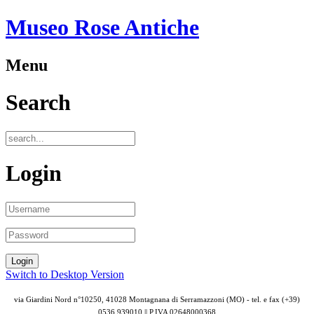
Museo Rose Antiche
Menu
Search
Login
Switch to Desktop Version
via Giardini Nord n°10250, 41028 Montagnana di Serramazzoni (MO) - tel. e fax (+39)
0536 939010 || P.IVA
02648000368