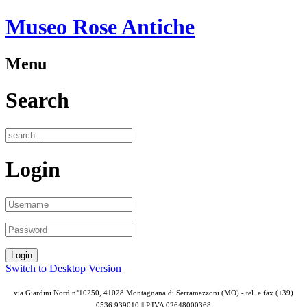
Museo Rose Antiche
Menu
Search
Login
Switch to Desktop Version
via Giardini Nord n°10250, 41028 Montagnana di Serramazzoni (MO) - tel. e fax (+39)
0536 939010 || P.IVA
02648000368